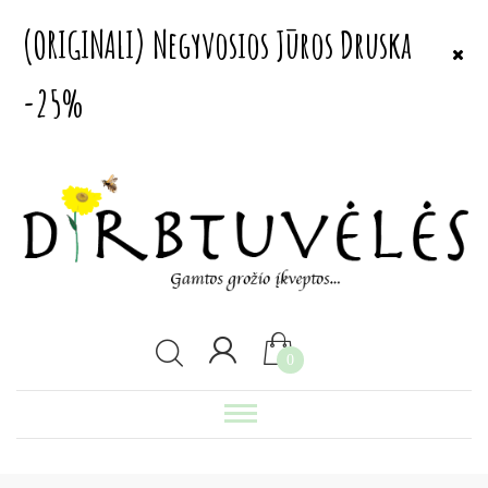
(ORIGINALI) Negyvosios Jūros Druska
-25%
0