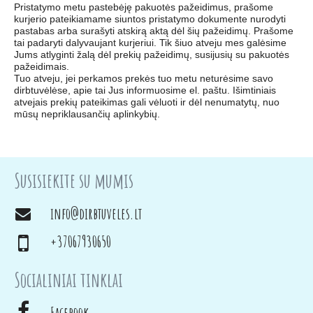
Pristatymo metu pastebėję pakuotės pažeidimus, prašome
kurjerio pateikiamame siuntos pristatymo dokumente nurodyti
pastabas arba surašyti atskirą aktą dėl šių pažeidimų. Prašome
tai padaryti dalyvaujant kurjeriui. Tik šiuo atveju mes galėsime
Jums atlyginti žalą dėl prekių pažeidimų, susijusių su pakuotės
pažeidimais.
Tuo atveju, jei perkamos prekės tuo metu neturėsime savo
dirbtuvėlėse, apie tai Jus informuosime el. paštu. Išimtiniais
atvejais prekių pateikimas gali vėluoti ir dėl nenumatytų, nuo
mūsų nepriklausančių aplinkybių.
Susisiekite su mumis
info@dirbtuveles.lt
+37067930650
Socialiniai tinklai
Facebook