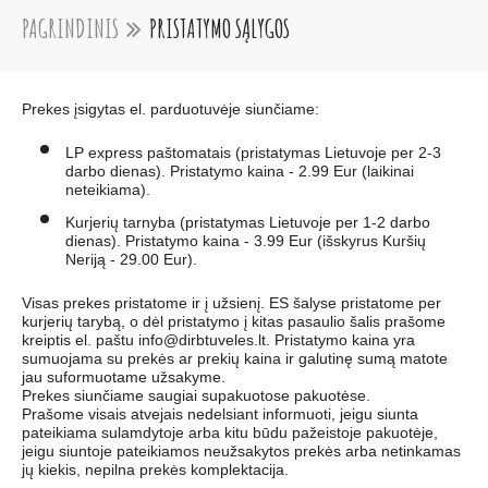
PAGRINDINIS
PRISTATYMO SĄLYGOS
Prekes įsigytas el. parduotuvėje siunčiame:
LP express paštomatais (pristatymas Lietuvoje per 2-3
darbo dienas). Pristatymo kaina - 2.99 Eur (laikinai
neteikiama).
Kurjerių tarnyba (pristatymas Lietuvoje per 1-2 darbo
dienas). Pristatymo kaina - 3.99 Eur (išskyrus Kuršių
Neriją - 29.00 Eur).
Visas prekes pristatome ir į užsienį. ES šalyse pristatome per
kurjerių tarybą, o dėl pristatymo į kitas pasaulio šalis prašome
kreiptis el. paštu info@dirbtuveles.lt. Pristatymo kaina yra
sumuojama su prekės ar prekių kaina ir galutinę sumą matote
jau suformuotame užsakyme.
Prekes siunčiame saugiai supakuotose pakuotėse.
Prašome visais atvejais nedelsiant informuoti, jeigu siunta
pateikiama sulamdytoje arba kitu būdu pažeistoje pakuotėje,
jeigu siuntoje pateikiamos neužsakytos prekės arba netinkamas
jų kiekis, nepilna prekės komplektacija.