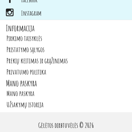
Instagram
Informacija
Pirkimo taisyklės
Pristatymo sąlygos
Prekių keitimas ir grąžinimas
Privatumo politika
Mano paskyra
Mano paskyra
Užsakymų istorija
Gėlėtos dirbtuvėlės © 2026