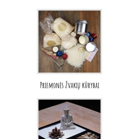
Priemonės žvakių kūrybai