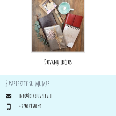
Dovanų idėjos
Susisiekite su mumis
info@dirbtuveles.lt
+37067930650