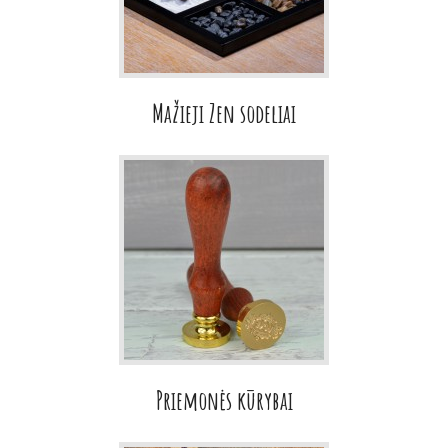
Mažieji Zen sodeliai
Priemonės kūrybai