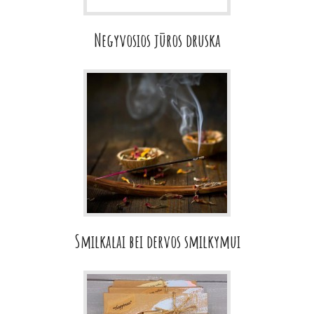
Negyvosios jūros druska
Smilkalai bei dervos smilkymui