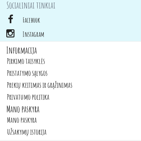
Socialiniai tinklai
Facebook
Instagram
Informacija
Pirkimo taisyklės
Pristatymo sąlygos
Prekių keitimas ir grąžinimas
Privatumo politika
Mano paskyra
Mano paskyra
Užsakymų istorija