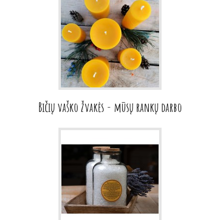
Bičių vaško žvakės - mūsų rankų darbo