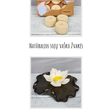
Natūralios sojų vaško žvakės