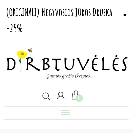
(ORIGINALI) Negyvosios Jūros Druska
-25%
0