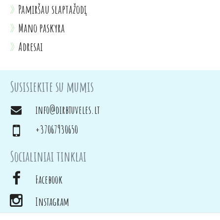
Pamiršau slaptažodį
Mano paskyra
Adresai
Susisiekite su mumis
info@dirbtuveles.lt
+37067930650
Socialiniai tinklai
Facebook
Instagram