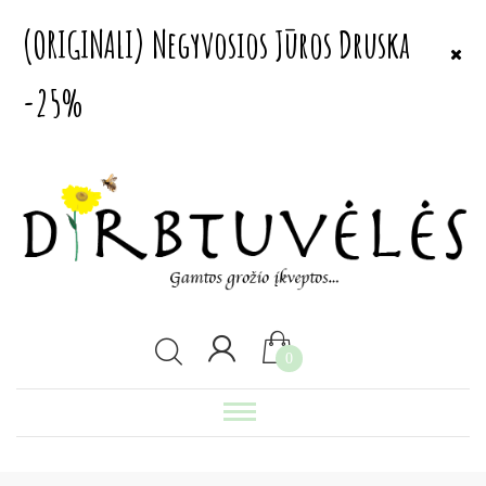
(ORIGINALI) Negyvosios Jūros Druska
-25%
0