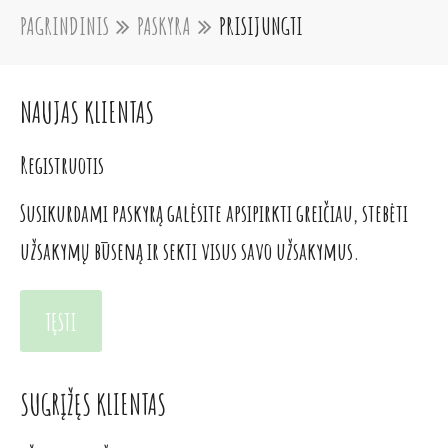
PAGRINDINIS
PASKYRA
PRISIJUNGTI
NAUJAS KLIENTAS
Registruotis
Susikurdami paskyrą galėsite apsipirkti greičiau, stebėti
užsakymų būseną ir sekti visus savo užsakymus.
TĘSTI
SUGRĮŽĘS KLIENTAS