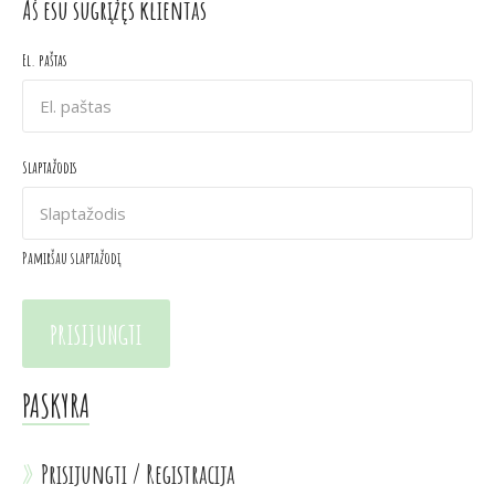
Aš esu sugrįžęs klientas
El. paštas
Slaptažodis
Pamiršau slaptažodį
PASKYRA
Prisijungti
/
Registracija